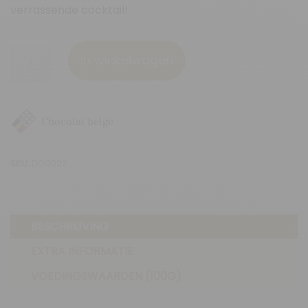
verrassende cocktail!
Citroen
In winkelwagen
&
gember
aantal
Chocolat belge
SKU:
DO3002
BESCHRIJVING
EXTRA INFORMATIE
VOEDINGSWAARDEN (100G)