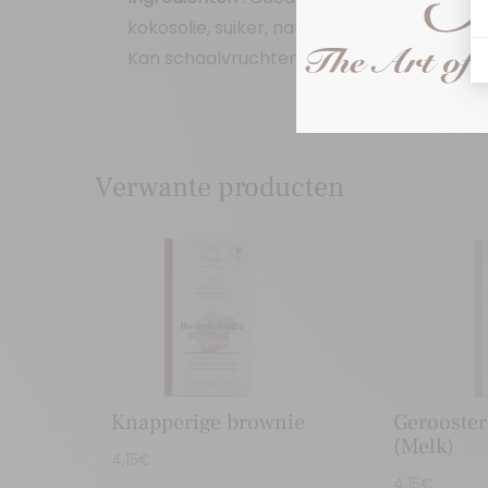
kokosolie, suiker, natuurlijk bananenarom
Kan schaalvruchten, eieren en sesam bev
Verwante producten
Knapperige brownie
Gerooste
(Melk)
4,15
€
4,15
€