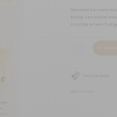
Niemand kan weerstaa
kantje. Een subtiel e
crumble en een fruitig
Banaan
In wink
crumble
aantal
Chocolat belge
SKU:
DO2488