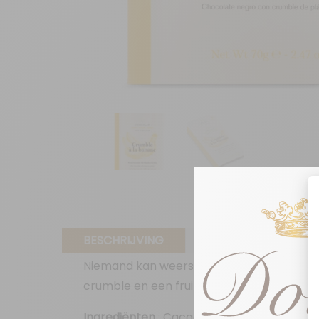
BESCHRIJVING
EXTRA INFORMATIE
Niemand kan weerstaan aan deze smaakvol
crumble en een fruitige toets van banaan.
Ingrediënten
: Cacaomassa, suiker, zandk