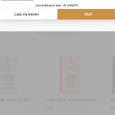
a), cacaoboter, emulgator:
soja
lecithine, natuurlijke aro
Alvast bedankt voor uw begrip,
atten.
Het team van Dolfin
rde amandelen
Gekonfijte sinaasappels
8
4,25
€
4,