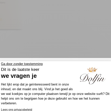
Beste klanten,
Om de optimale kwaliteit van onze chocola
VOEDINGSWAARDEN (100G)
de levering van uw bestelling in de zomerper
uitgesteld.
le mix met een exotisch kantje. Een subtiel evenwicht 
 Puur smulplezier!
Zodra het opnieuw wat koeler is, zal uw pa
worden.
oekjes crumble 3% (
tarwe
bloem, suiker, boter (
melk
), zo