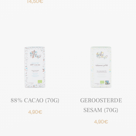
14,50
€
88% CACAO (70G)
GEROOSTERDE
SESAM (70G)
4,90
€
4,90
€