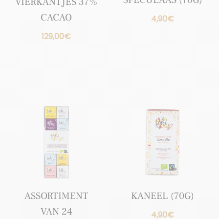
VIERKANTJES 37%
CACAO
4,90
€
129,00
€
ASSORTIMENT
KANEEL (70G)
VAN 24
4,90
€