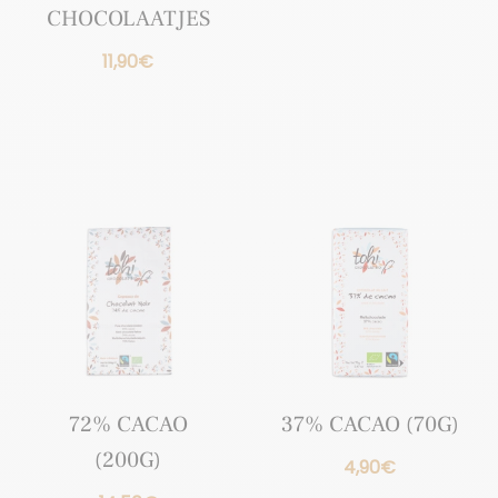
CHOCOLAATJES
11,90
€
72% CACAO
37% CACAO (70G)
(200G)
4,90
€