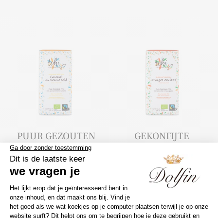
PUUR GEZOUTEN
GEKONFIJTE
BOTER KARAMEL
SINAASAPPELS
(70G)
(70G)
4,90
€
4,90
€