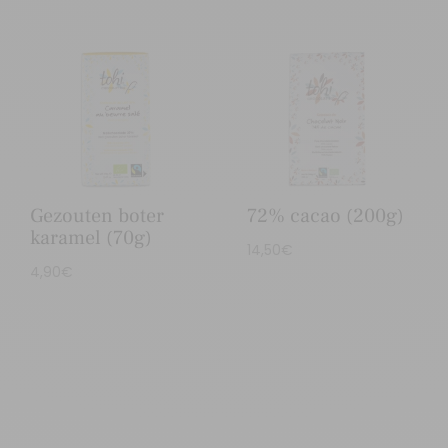
Gezouten boter
72% cacao (200g)
karamel (70g)
14,50
€
4,90
€