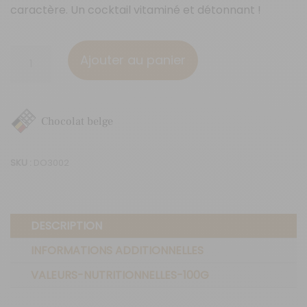
caractère. Un cocktail vitaminé et détonnant !
quantité
Ajouter au panier
de
Citron
&
Chocolat belge
Gingembre
SKU :
DO3002
DESCRIPTION
INFORMATIONS ADDITIONNELLES
VALEURS-NUTRITIONNELLES-100G