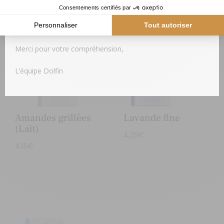
Produits similaires
Dès le retour des températures plus fraiches, votre colis
vous sera expédié.
Merci pour votre compréhension,
L’équipe Dolfin
Amandes grillées
Lavande fine
(Lait)
4,25
€
4,15
€