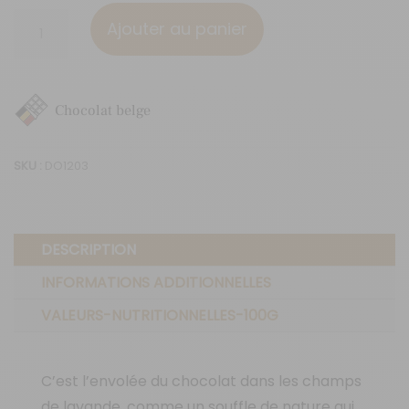
quantité
Ajouter au panier
de
Lavande
fine
Chocolat belge
SKU :
DO1203
DESCRIPTION
INFORMATIONS ADDITIONNELLES
VALEURS-NUTRITIONNELLES-100G
C’est l’envolée du chocolat dans les champs
de lavande, comme un souffle de nature qui