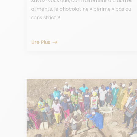
Savez-vous que, contrairement à d’autres
aliments, le chocolat ne « périme » pas au
sens strict ?
Lire Plus