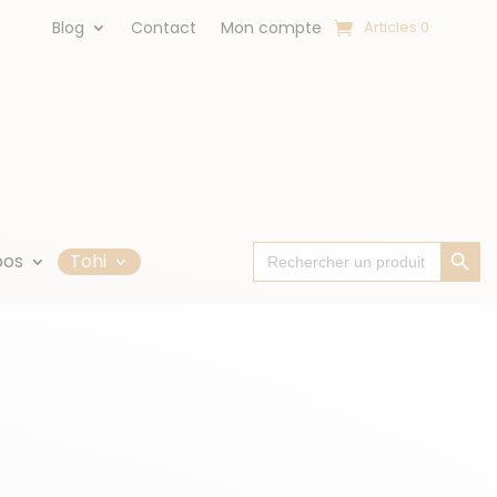
Blog
Contact
Mon compte
Articles 0
Search Button
Search
pos
Tohi
for: