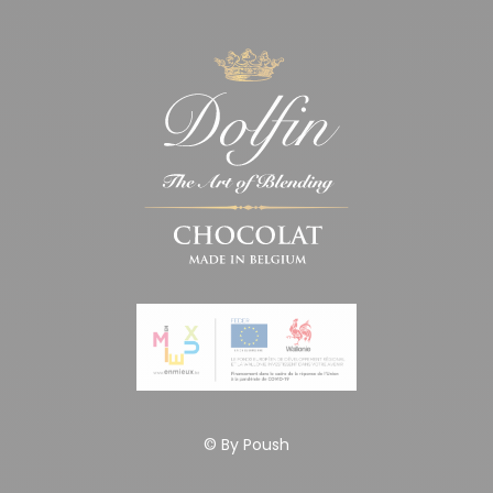
© By
Poush