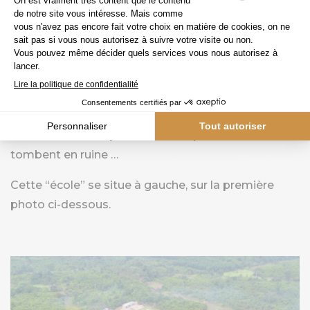
Il y a 4 classes pouvant accueillir une centaine
d’enfants. Deux instituteurs volontaires et non
qualifiés s’assurent d’occuper les enfants et de leur
apprendre le minimum en attendant qu’ils puissent
marcher seuls jusqu’à l’école officielle.
Aucun matériel n’est mis à leur disposition (pas
même des craies pour le tableau) et les classes
tombent en ruine …
Cette “école” se situe à gauche, sur la première
photo ci-dessous.