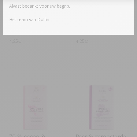
Alvast bedankt voor uw begrip,
Het team van Dolfin
Lavendel – 70g
Roze peper
4,25
€
4,25
€
70 % cacao &
Peer & geroosterde