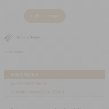
70%
In winkelwagen
cacao
&
stukjes
Chocolat belge
cacaobonen
aantal
SKU:
DO1060
BESCHRIJVING
EXTRA INFORMATIE
VOEDINGSWAARDEN (100G)