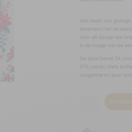
Wie heeft ooit gezegd 
bloemen met de veelz
voor dit doosje dat on
in de magie van de w
De doos bevat 24 choc
37% cacao, melk koffi
nougatine en puur sin
24
In wink
chocolade
vierkantjes
"Winter
-