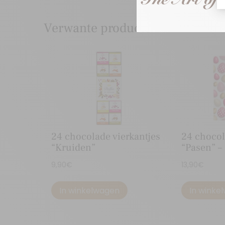
Verwante producten
24 chocolade vierkantjes
24 chocol
“Kruiden”
“Pasen” –
9,90
€
13,90
€
In winkelwagen
In winke