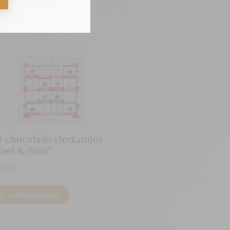
8 chocolade vierkantjes
Zoet & Zout”
,90
€
In winkelwagen