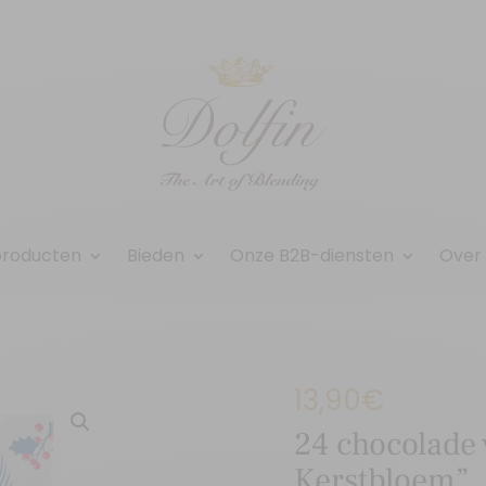
producten
Bieden
Onze B2B-diensten
Over
13,90
€
24 chocolade 
Kerstbloem”