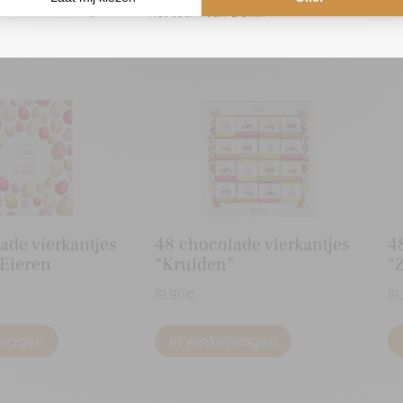
Het team van Dolfin
ade vierkantjes
48 chocolade vierkantjes
4
 Eieren
“Kruiden”
“
19,90
€
19
lwagen
In winkelwagen