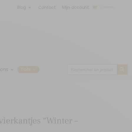
Blog
Contact
Mijn account
0 items
Zoekk
Zoek
 ons
Tohi
naar:
vierkantjes “Winter –