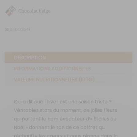
napolitains
Chocolat belge
"Hiver
-
SKU :
DO2541
Roses
de
Noël"
DESCRIPTION
INFORMATIONS ADDITIONNELLES
VALEURS NUTRITIONNELLES (100G)
Qui a dit que l'hiver est une saison triste ?
Véritables stars du moment, de jolies fleurs
qui portent le nom évocateur d’« Étoiles de
Noël » donnent le ton de ce coffret qui
réchauffe les cœurs et nous plonge dans la