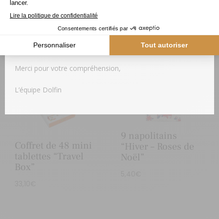
d’œuf et de sésame.
de votre commande pourrait être momentanément
différée.
Dès le retour des températures plus fraiches, votre colis
vous sera expédié.
Produits similaires
Merci pour votre compréhension,
L’équipe Dolfin
9 napolitains
Coffret de 48 mini
“Hiver – Roses de
tablettes “Travel
Noël”
Box”
5,40
€
33,10
€