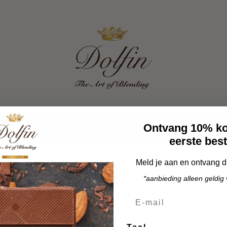
producten
Bieden
Onze B2B-diensten
Over
Ontvang 10% kor
eerste best
Meld je aan en ontvang di
*aanbieding alleen geldig 