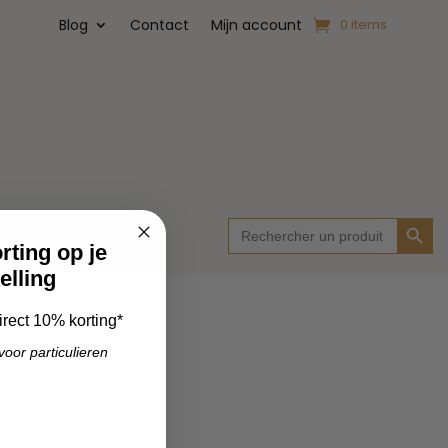
Blog
Contact
Mijn account
0 items
Zoekk
Zoek
 ons
Tohi
naar:
ting op je
elling
rect 10% korting*
voor particulieren