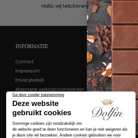
Hallo, wij feliciteren u met uw producten 
INFORMATIE
Contact
Impressum
Privacybeleid
Algemene verkoopvoorwaarden
FAQ