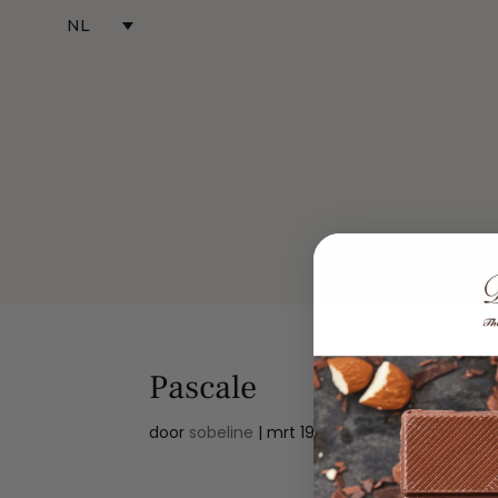
NL
Home
Onze 
Pascale
door
sobeline
|
mrt 19, 2024