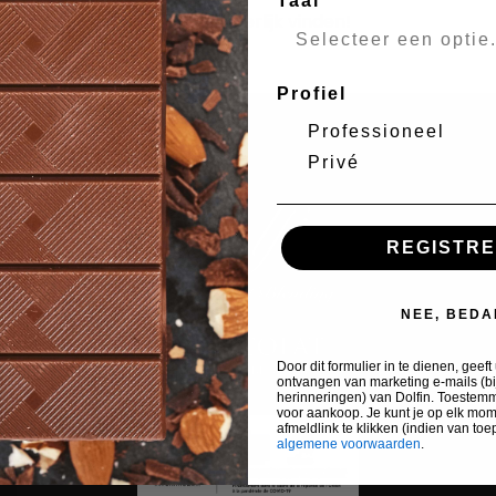
Taal
van hoge kwaliteit die wij heerlijk vinden!
Profiel
Professioneel
Privé
REGISTR
NEE, BEDA
Door dit formulier in te dienen, geef
ontvangen van marketing e-mails (bi
herinneringen) van Dolfin. Toestem
voor aankoop. Je kunt je op elk mo
afmeldlink te klikken (indien van to
algemene voorwaarden
.