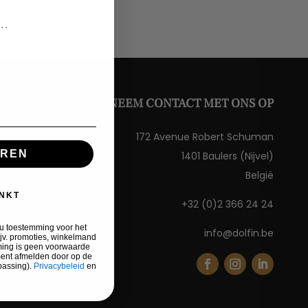
NEEM CONTACT MET ONS OP
172 Avenue Robert Schuman
EREN
1401 Baulers (Nijvel)
België
NKT
+32 (0)2 366 24 24
t u toestemming voor het
info@dolfin.be
jv. promoties, winkelmand
ming is geen voorwaarde
ment afmelden door op de
epassing).
Privacybeleid
en