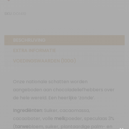
&
SKU:
DO1410
Speculaas
aantal
BESCHRIJVING
EXTRA INFORMATIE
VOEDINGSWAARDEN (100G)
Onze nationale schatten worden
aangeboden aan chocoladeliefhebbers over
de hele wereld. Een heerlijke ‘zonde’.
Ingrediënten
: Suiker, cacaomassa,
cacaoboter, volle
melk
poeder, speculaas 3%
(
tarwe
bloem, suiker, plantaardige palm- en