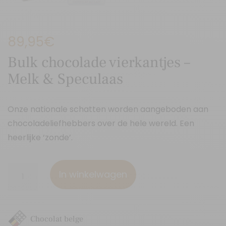
89,95
€
Bulk chocolade vierkantjes –
Melk & Speculaas
Onze nationale schatten worden aangeboden aan
chocoladeliefhebbers over de hele wereld. Een
heerlijke ‘zonde’.
Bulk
In winkelwagen
chocolade
vierkantjes
-
Chocolat belge
Melk