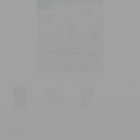
4,15
€