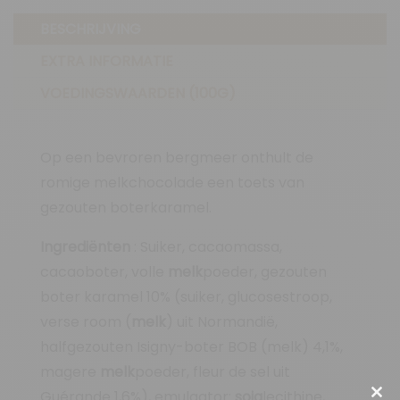
BESCHRIJVING
EXTRA INFORMATIE
VOEDINGSWAARDEN (100G)
Op een bevroren bergmeer onthult de
romige melkchocolade een toets van
gezouten boterkaramel.
Ingrediënten
: Suiker, cacaomassa,
cacaoboter, volle
melk
poeder, gezouten
boter karamel 10% (suiker, glucosestroop,
verse room (
melk
) uit Normandië,
halfgezouten Isigny-boter BOB (melk) 4,1%,
magere
melk
poeder, fleur de sel uit
Guérande 1,6%), emulgator:
soja
lecithine,