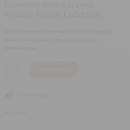
Gezouten Boterkaramel –
Vintage Winter Collection
Op een bevroren bergmeer onthult de romige
melkchocolade een toets van gezouten
boterkaramel.
Gezouten
In winkelwagen
Boterkaramel
-
Vintage
Chocolat belge
Winter
Collection
SKU:
DO1595
aantal