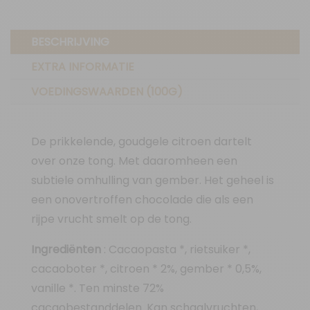
BESCHRIJVING
EXTRA INFORMATIE
VOEDINGSWAARDEN (100G)
De prikkelende, goudgele citroen dartelt
over onze tong. Met daaromheen een
subtiele omhulling van gember. Het geheel is
een onovertroffen chocolade die als een
rijpe vrucht smelt op de tong.
Ingrediënten
: Cacaopasta *, rietsuiker *,
cacaoboter *, citroen * 2%, gember * 0,5%,
vanille *. Ten minste 72%
cacaobestanddelen. Kan schaalvruchten,