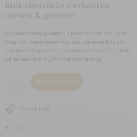
Bulk chocolade vierkantjes
citroen & gember
De prikkelende, goudgele citroen dartelt over onze
tong. Met daaromheen een subtiele omhulling van
gember. Het geheel is een onovertroffen chocolade
die als een rijpe vrucht smelt op de tong.
Bulk
In winkelwagen
chocolade
vierkantjes
citroen
Chocolat belge
&
gember
SKU:
TO1052
aantal