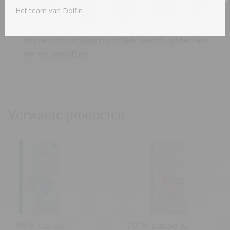
Het team van Dolfin
Deze producten bevatten
melk
en
soja
. Kan
sporen van schaalvruchten, sesam, gluten en
eieren bevatten.
Verwante producten
88% cacao
70 % cacao &