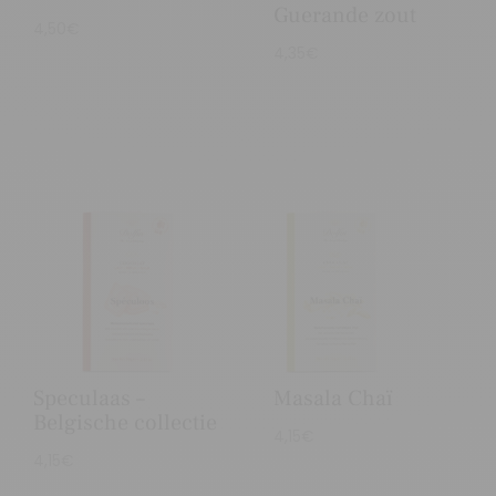
Guerande zout
4,50
€
4,35
€
Speculaas –
Masala Chaï
Belgische collectie
4,15
€
4,15
€