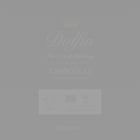
© By
Poush