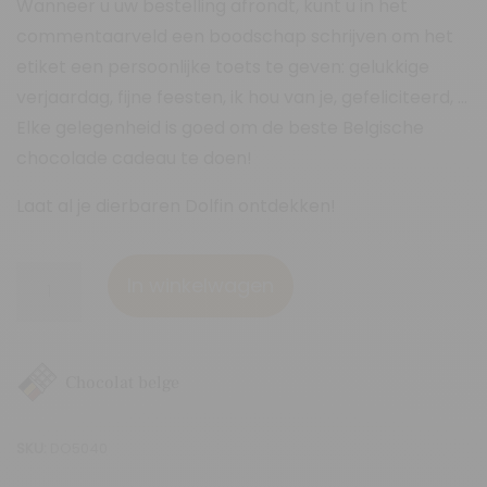
Wanneer u uw bestelling afrondt, kunt u in het
commentaarveld een boodschap schrijven om het
etiket een persoonlijke toets te geven: gelukkige
verjaardag, fijne feesten, ik hou van je, gefeliciteerd, …
Elke gelegenheid is goed om de beste Belgische
chocolade cadeau te doen!
Laat al je dierbaren Dolfin ontdekken!
Assortiment
In winkelwagen
van
5
gemengde
Chocolat belge
chocolade
tabletten
SKU:
DO5040
aantal