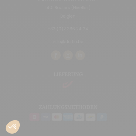
1401 Baulers (Nivelles)
Belgien
+32 (0)2 366 24 24
info@dolfin.be
LIEFERUNG
ZAHLUNGSMETHODEN