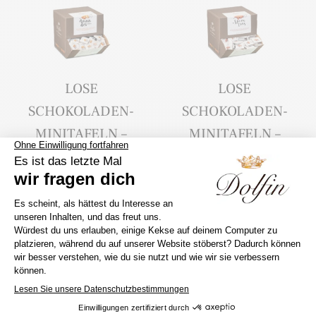
LOSE
LOSE
SCHOKOLADEN-
SCHOKOLADEN-
MINITAFELN –
MINITAFELN –
ZARTBITTER &
VOLLMILCH &
GESALZENEN
SPEKULATIUS
MANDELN
89,95
€
89,95
€