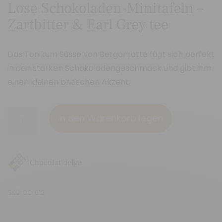
Lose Schokoladen-Minitafeln –
Zartbitter & Earl Grey tee
Das Tonikum Süsse von Bergamotte fügt sich perfekt
in den starken Schokoladengeschmack und gibt ihm
einen kleinen britischen Akzent.
Lose
In den Warenkorb legen
Schokoladen-
Minitafeln
-
Chocolat belge
Zartbitter
&
SKU:
DO1012
Earl
Grey