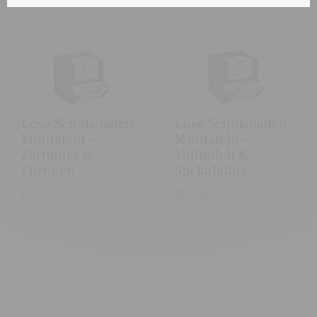
Lose Schokoladen-
Lose Schokoladen-
Minitafeln –
Minitafeln –
Zartbitter &
Vollmilch &
Zitronen
Spekulatius
89,95
€
89,95
€