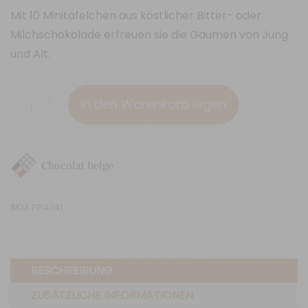
Mit 10 Minitäfelchen aus köstlicher Bitter- oder
Milchschokolade erfreuen sie die Gaumen von Jung
und Alt.
Le
In den Warenkorb legen
Chat
-
Sortiment
Chocolat belge
von
10
SKU:
PP4741
kleinen
Tafeln
Vollmilchschokolade
BESCHREIBUNG
Menge
ZUSÄTZLICHE INFORMATIONEN