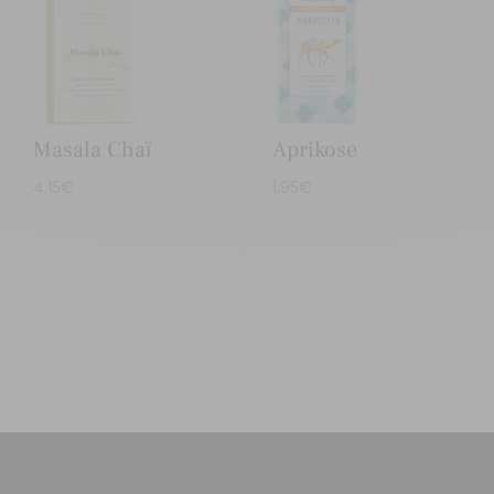
Aprikose
Masala Chaï
1,95
€
4,15
€