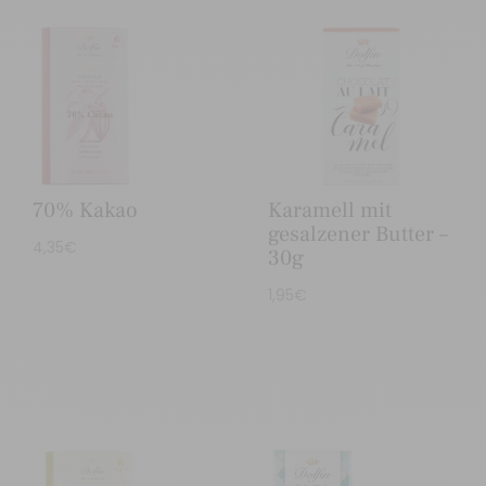
70% Kakao
Karamell mit
gesalzener Butter –
4,35
€
30g
1,95
€