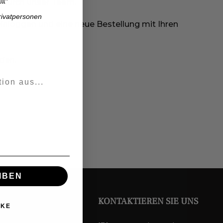
t*
g durch unser Team.
Privatpersonen
einloggen und eine neue Bestellung mit Ihren
den.
IBEN
KONTAKTIEREN SIE UNS
NKE