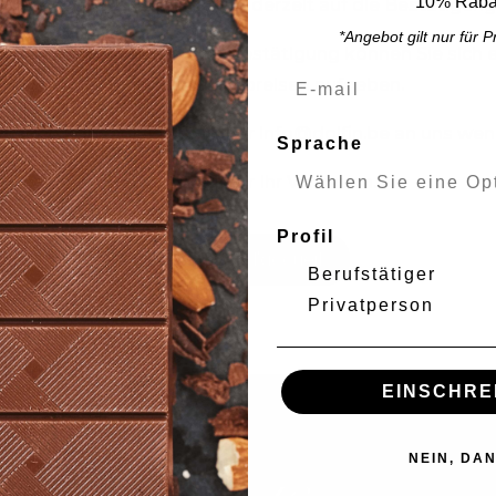
10% Rabat
folgreich erstellt und wartet derzeit auf die Bestätigun
*Angebot gilt nur für 
genehmigt wurde. Nach der Bestätigung können Sie sich 
Wiederverkäuferpreisen aufgeben.
 Fragen können Sie sich unter info@dolfin.be an uns wen
Sprache
Vielen Dank für Ihr Vertrauen.
Profil
Retour à l'accueil
Berufstätiger
Privatperson
EINSCHRE
NEIN, DA