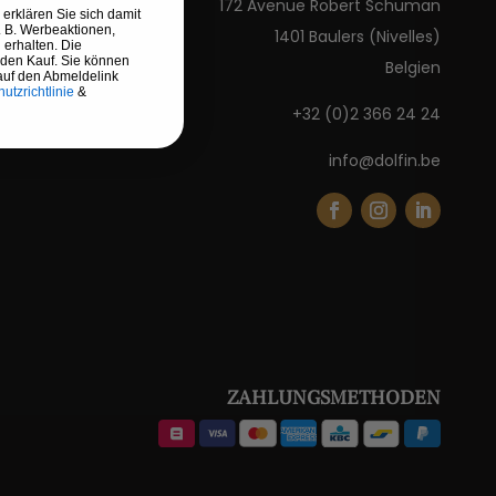
172 Avenue Robert Schuman
erklären Sie sich damit
. B. Werbeaktionen,
1401 Baulers (Nivelles)
 erhalten. Die
 den Kauf. Sie können
Belgien
auf den Abmeldelink
utzrichtlinie
&
+32 (0)2 366 24 24
info@dolfin.be
ZAHLUNGSMETHODEN