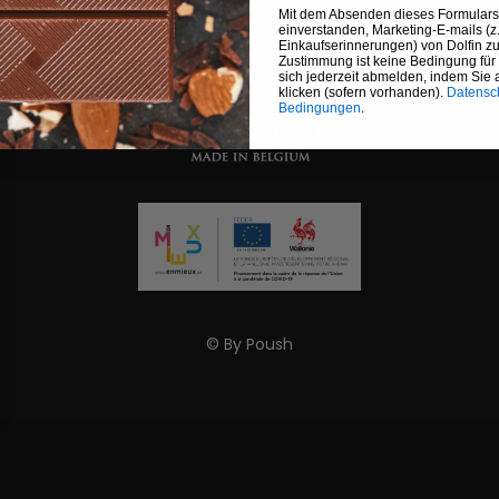
Mit dem Absenden dieses Formulars 
einverstanden, Marketing-E-mails (z
Einkaufserinnerungen) von Dolfin zu
Zustimmung ist keine Bedingung für
sich jederzeit abmelden, indem Sie 
klicken (sofern vorhanden).
Datensch
Bedingungen
.
© By
Poush