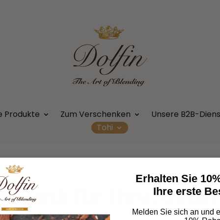
e Produkte
Zum Verschenken
Unsere B2B-Dien
Tohi
Erhalten Sie 10%
n Dank für Ihre Anme
Ihre erste Be
Melden Sie sich an und er