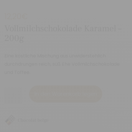
12,20
€
Vollmilchschokolade Karamel –
200g
Eine köstliche Mischung aus unwiderstehlich
durchdrungen reich, süß Ehe Vollmilchschokolade
und Toffee.
Vollmilchschokolade
In den Warenkorb legen
Karamel
-
200g
Chocolat belge
Menge