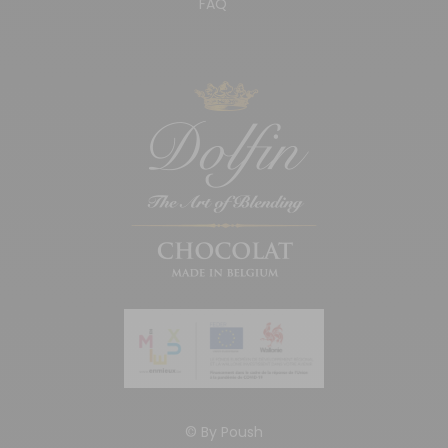
FAQ
© By
Poush