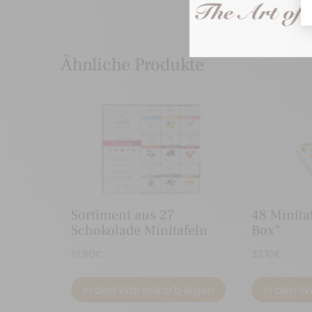
Ähnliche Produkte
Sortiment aus 27
48 Minita
Schokolade Minitafeln
Box”
19,90
€
33,10
€
In den Warenkorb legen
In den W