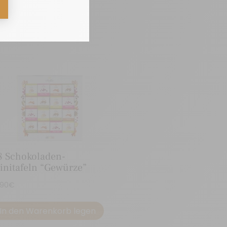
8 Schokoladen-
initafeln “Gewürze”
,90
€
In den Warenkorb legen