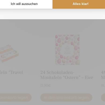
Ihr Dolfin-Team
feln “Travel
24 Schokoladen-
4
Minitafeln “Ostern” – Eier
M
13,90
€
19
arenkorb legen
In den Warenkorb legen