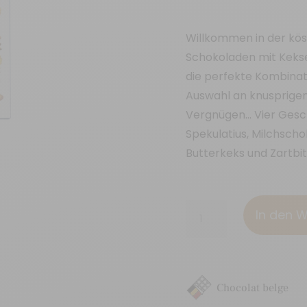
Willkommen in der kös
Schokoladen mit Keksen
die perfekte Kombinati
Auswahl an knusprigen 
Vergnügen… Vier Gesc
Spekulatius, Milchsch
Butterkeks und Zartbi
48
In den 
Schokoladen-
Minitafeln
"Kekse"
Menge
Chocolat belge