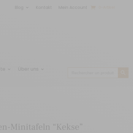
Blog
Kontakt
Mein Account
0-Artikel
Search Button
ste
Über uns
Search
for:
en-Minitafeln “Kekse”