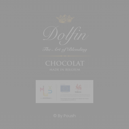
© By
Poush