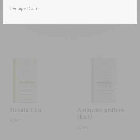
Fèves de cacao
4,15
€
L’équipe Dolfin
4,35
€
Masala Chaï
Amandes grillées
(Lait)
4,15
€
4,15
€