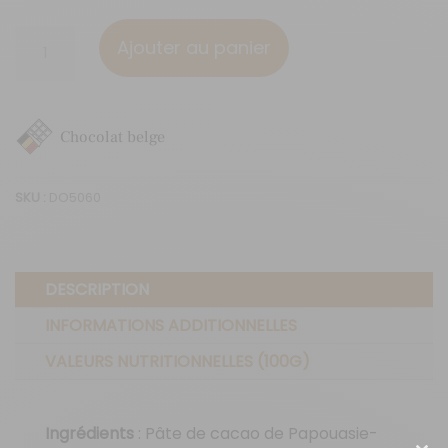
quantité
Ajouter au panier
de
Collection
Origines
Chocolat belge
-
chocolat
SKU :
DO5060
noir
Papouasie-
Nouvelle-
DESCRIPTION
Guinée
70%
INFORMATIONS ADDITIONNELLES
VALEURS NUTRITIONNELLES (100G)
Ingrédients
: Pâte de cacao de Papouasie-