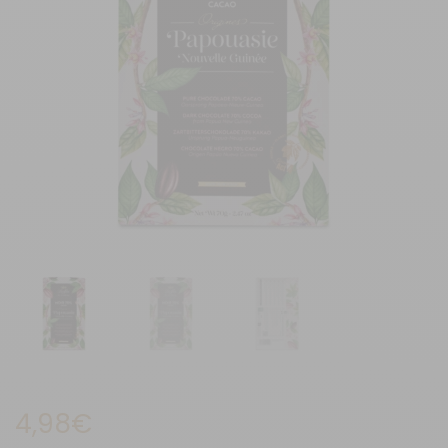
4,98
€