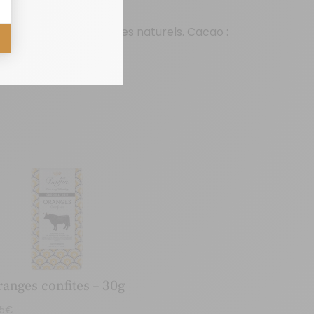
 l’abricot.
 lécithine de
soja
, arômes naturels. Cacao :
ranges confites – 30g
95
€