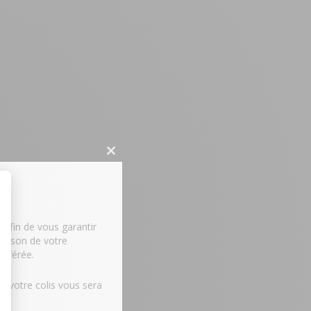
Close
this
module
, afin de vous garantir
vraison de votre
fférée.
, votre colis vous sera