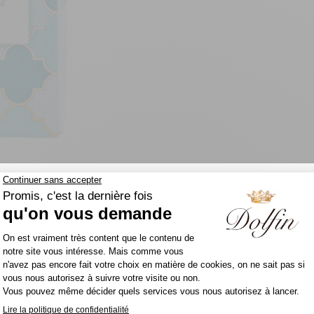
Chers clients,
Veuillez noter que durant la période estivale
une qualité optimale de nos chocolats, la li
commande pourrait être momentanément di
Dès le retour des températures plus fraiches
TIONNELLES
VALEURS NUTRITIONNELLES (100G)
expédié.