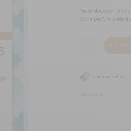
Pause douceur ; le choc
par le parfum acidulé 
quantité
Ajouter 
de
Abricots
Chocolat belge
SKU :
DO1365