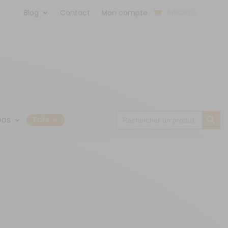
Blog
Contact
Mon compte
Articles 0
Search Button
Search
pos
Tohi
for: