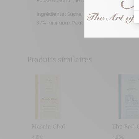
Pause douceur ; le chocolat au lait se voit
Ingrédients :
Sucre, pâte de cacao, beurr
37% minimum. Peut contenir des traces de 
Produits similaires
Masala Chaï
Thé Earl 
4,15
€
4,25
€