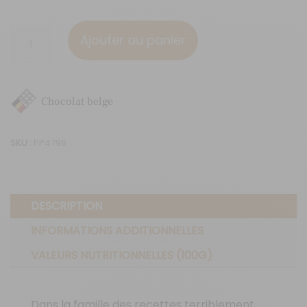
quantité
Ajouter au panier
de
Tablette
70
Chocolat belge
gr
Le
SKU :
PP4798
Chat
lait
brownie
DESCRIPTION
INFORMATIONS ADDITIONNELLES
VALEURS NUTRITIONNELLES (100G)
Dans la famille des recettes terriblement