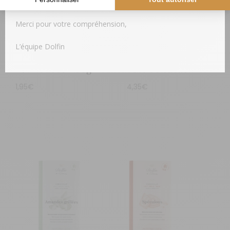
vous sera expédié.
Merci pour votre compréhension,
L’équipe Dolfin
Poivre rose – 30g
70% de cacao
1,95
€
4,35
€