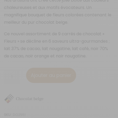
Nos artisans ont créé cette jolie boîte aux couleurs
chaleureuses et aux motifs évocateurs. Un
magnifique bouquet de fleurs colorées contenant le
meilleur du pur chocolat belge.
Ce nouvel assortiment de 9 carrés de chocolat «
Fleurs » se décline en 6 saveurs ultra-gourmandes ;
lait 37% de cacao, lait nougatine, lait café, noir 70%
de cacao, noir orange et noir nougatine.
quantité
Ajouter au panier
de
9
napolitains
Chocolat belge
"Fleurs"
SKU :
DO2551