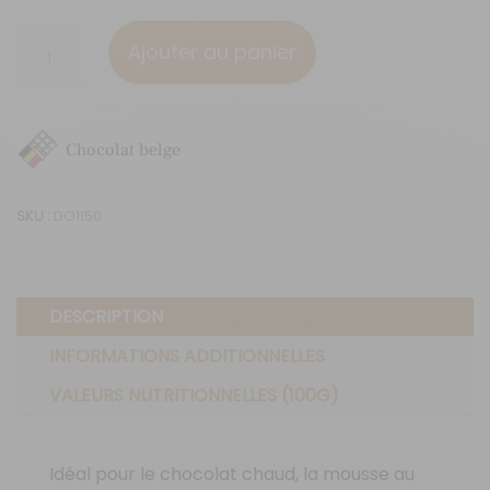
quantité
Ajouter au panier
de
60%
de
Chocolat belge
cacao
-
SKU :
DO1150
200g
DESCRIPTION
INFORMATIONS ADDITIONNELLES
VALEURS NUTRITIONNELLES (100G)
Idéal pour le chocolat chaud, la mousse au