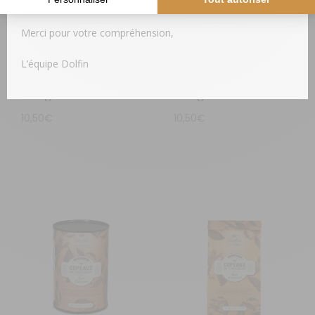
vous sera expédié.
Merci pour votre compréhension,
L’équipe Dolfin
Mix noir & blanc –
77% de cacao –
200g
200g
10,50
€
10,50
€