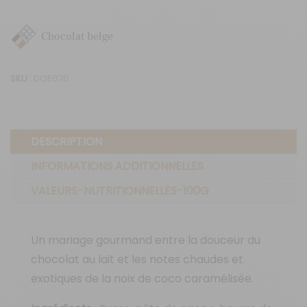
Noix
de
Chocolat belge
Coco
-
SKU :
DO5070
Chocolat
au
lait
DESCRIPTION
INFORMATIONS ADDITIONNELLES
VALEURS-NUTRITIONNELLES-100G
Un mariage gourmand entre la douceur du
chocolat au lait et les notes chaudes et
exotiques de la noix de coco caramélisée.