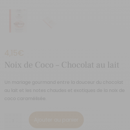
4,15
€
Noix de Coco – Chocolat au lait
Un mariage gourmand entre la douceur du chocolat
au lait et les notes chaudes et exotiques de la noix de
coco caramélisée.
quantité
Ajouter au panier
de