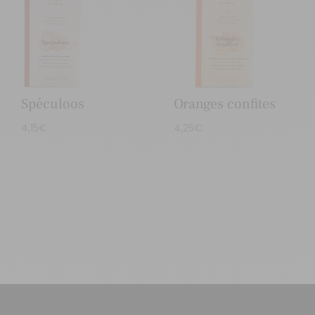
Spéculoos
Oranges confites
4,15
€
4,25
€