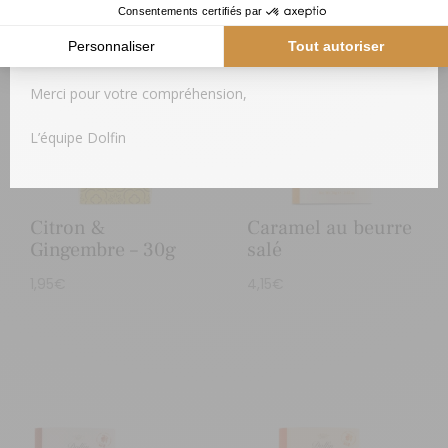
Produits similaires
Dès le retour des températures plus fraiches, votre colis
vous sera expédié.
Merci pour votre compréhension,
L’équipe Dolfin
Citron &
Caramel au beurre
Gingembre – 30g
salé
1,95
€
4,15
€