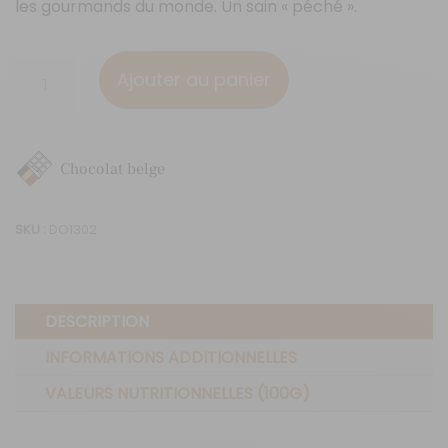
les gourmands du monde. Un sain « péché ».
quantité
Ajouter au panier
de
Spéculoos
-
Chocolat belge
30g
SKU :
DO1302
DESCRIPTION
INFORMATIONS ADDITIONNELLES
VALEURS NUTRITIONNELLES (100G)