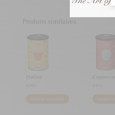
Produits similaires
Praliné
Cappucci
9,95
€
9,95
€
Ajouter au panier
Ajouter 