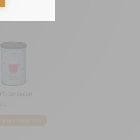
5% de cacao
95
€
Ajouter au panier