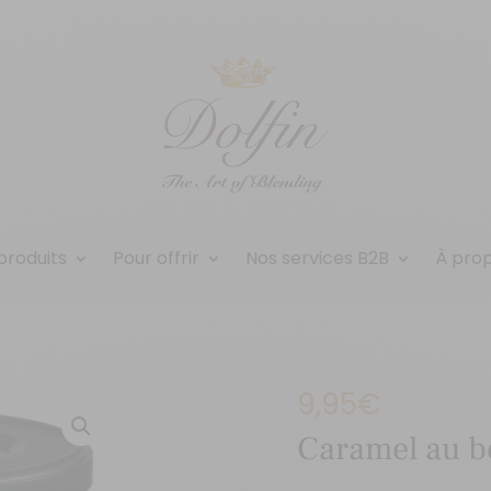
produits
Pour offrir
Nos services B2B
À pro
9,95
€
Caramel au be