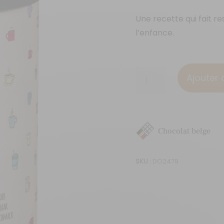
Une recette qui fait r
l’enfance.
quantité
Ajouter 
de
Caramel
au
beurre
Chocolat belge
salé
SKU :
DO2479