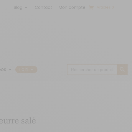
Blog
Contact
Mon compte
Articles 0
Search Button
Search
pos
Tohi
for:
urre salé