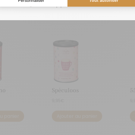
L’équipe Dolfin
Spéculoos
no
5
9,95
€
9,
au panier
Ajouter au panier