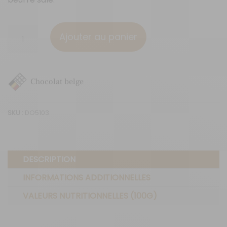
quantité
Ajouter au panier
de
Caramel
beurre
Chocolat belge
salé
-
SKU :
DO5103
30G
DESCRIPTION
INFORMATIONS ADDITIONNELLES
VALEURS NUTRITIONNELLES (100G)