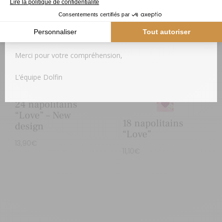
différée.
Produits similaires
Dès le retour des températures plus fraiches, votre colis
vous sera expédié.
Merci pour votre compréhension,
L’équipe Dolfin
24 napolitains
“Love” – New
18 napolitains
design
“Love”
13,90
€
11,10
€