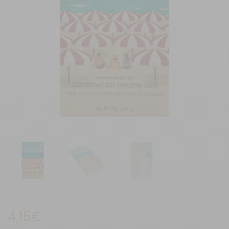
4,15
€