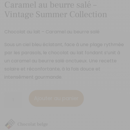
Caramel au beurre salé –
Vintage Summer Collection
Chocolat au lait – Caramel au beurre salé
Sous un ciel bleu éclatant, face à une plage rythmée
par les parasols, le chocolat au lait fondant s’unit à
un caramel au beurre salé onctueux. Une recette
solaire et réconfortante, à la fois douce et
intensément gourmande.
quantité
Ajouter au panier
de
Caramel
au
Chocolat belge
beurre