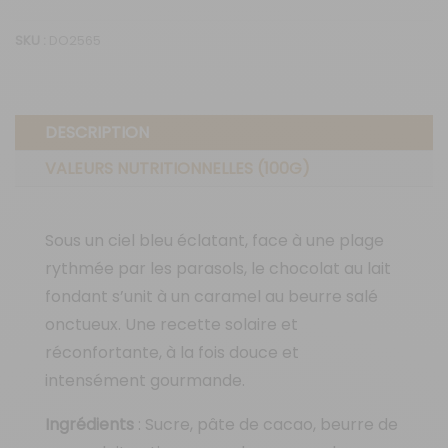
salé
SKU :
DO2565
-
Vintage
Summer
DESCRIPTION
Collection
VALEURS NUTRITIONNELLES (100G)
Sous un ciel bleu éclatant, face à une plage
rythmée par les parasols, le chocolat au lait
fondant s’unit à un caramel au beurre salé
onctueux. Une recette solaire et
réconfortante, à la fois douce et
intensément gourmande.
Ingrédients
: Sucre, pâte de cacao, beurre de