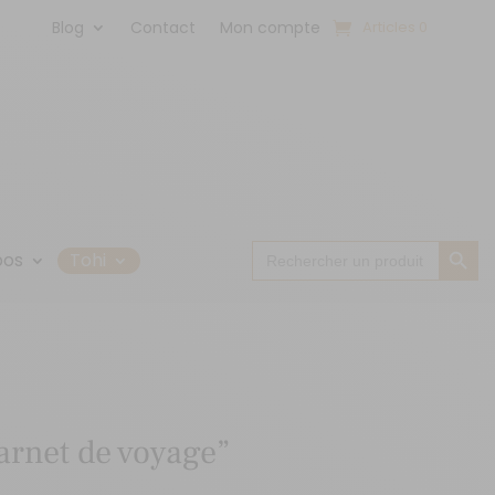
Blog
Contact
Mon compte
Articles 0
Search Button
Search
pos
Tohi
for:
Carnet de voyage”