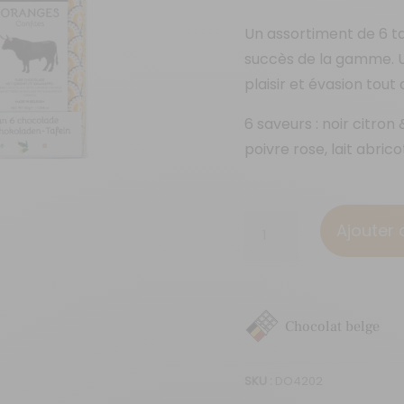
Un assortiment de 6 ta
succès de la gamme. Un
plaisir et évasion tout
6 saveurs : noir citron
poivre rose, lait abricot
quantité
Ajouter 
de
6
tablettes
"Carnet
Chocolat belge
de
voyage"
SKU :
DO4202