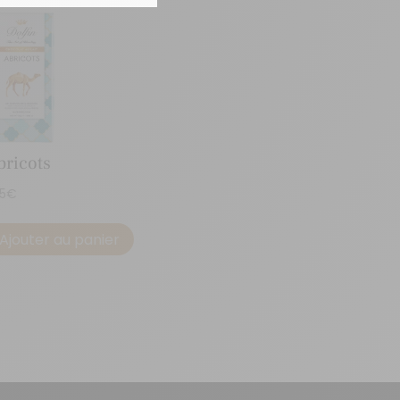
bricots
95
€
Ajouter au panier