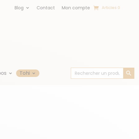
Blog
Contact
Mon compte
Articles 0
Search Button
Search
pos
Tohi
for: