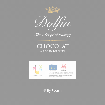
© By
Poush