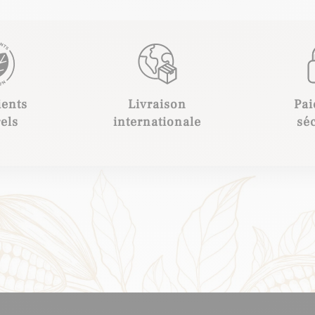
ients
Livraison
Pa
els
internationale
sé