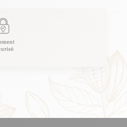
iement
curisé