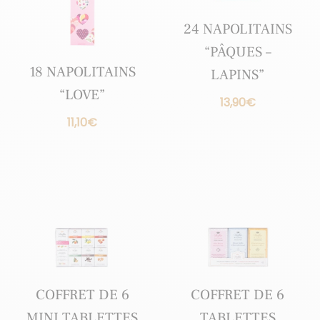
24 NAPOLITAINS
“PÂQUES –
18 NAPOLITAINS
LAPINS”
“LOVE”
13,90
€
11,10
€
COFFRET DE 6
COFFRET DE 6
MINI TABLETTES
TABLETTES