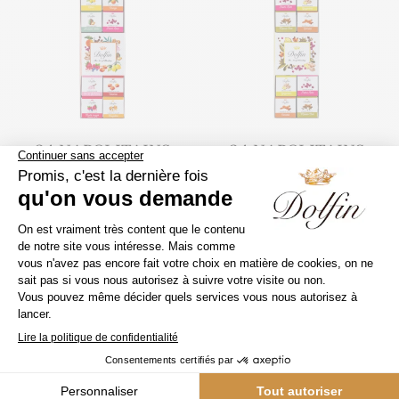
24 NAPOLITAINS
24 NAPOLITAINS
“PANACHÉ”
“ÉPICES”
9,90
€
9,90
€