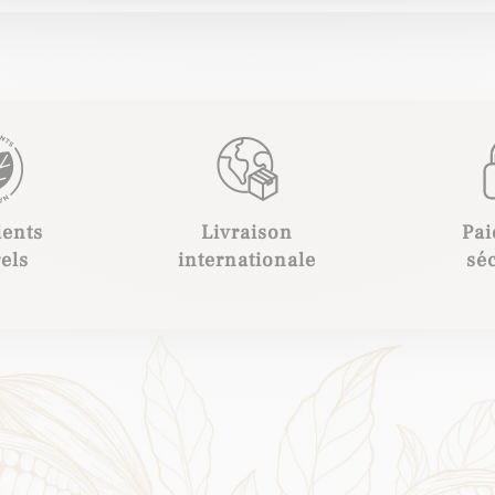
ients
Livraison
Pa
els
internationale
sé