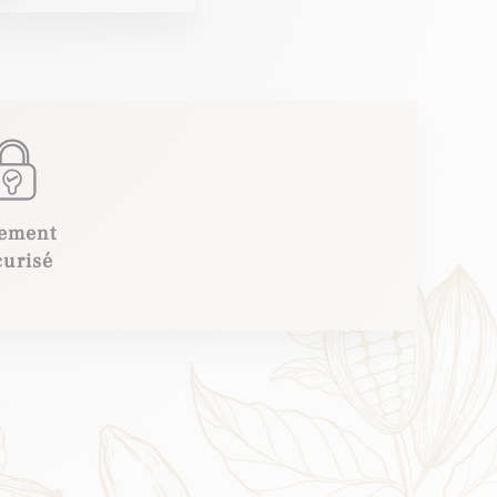
iement
curisé