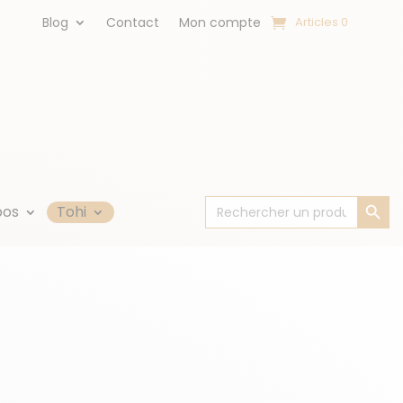
Blog
Contact
Mon compte
Articles 0
Search Button
Search
pos
Tohi
for: