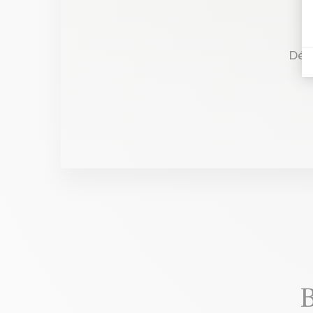
Déc
B