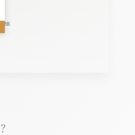
 B2B
.
 ?