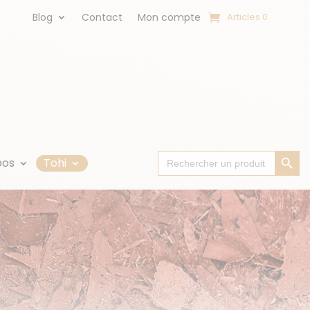
Blog
Contact
Mon compte
Articles 0
Search Button
Search
pos
Tohi
for: