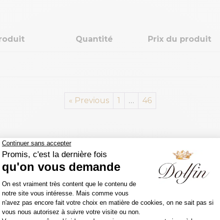
Ajouter le
roduit
Quantité
Prix du produit
« Previous
1
…
46
catalogue pour revendeurs 