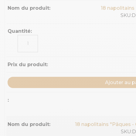
18 napolitains
SKU:
quantité
de
18
napolitains
"Love"
Ajouter au p
18 napolitains "Pâques -
SKU: