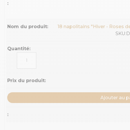
18 napolitains "Hiver - Roses d
SKU:
quantité
de
18
napolitains
"Hiver
-
Roses
Ajouter au p
de
Noël"