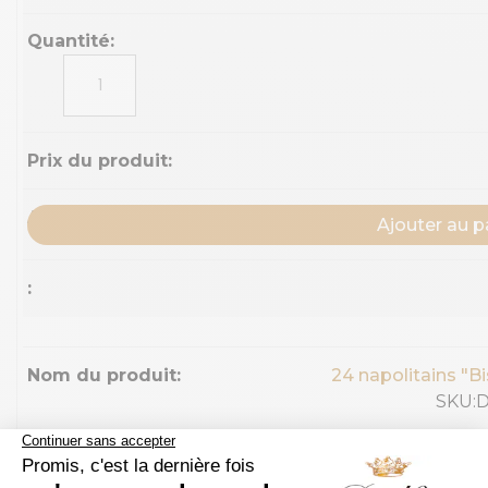
quantité
de
18
napolitains
"Pâques
-
Oeufs"
Ajouter au p
24 napolitains "Bi
SKU:
quantité