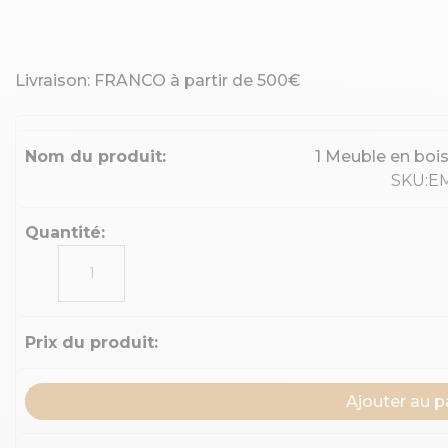
Livraison: FRANCO à partir de 500€
1 Meuble en boi
SKU:E
quantité
de
1
Meuble
en
bois
blanc
Ajouter au p